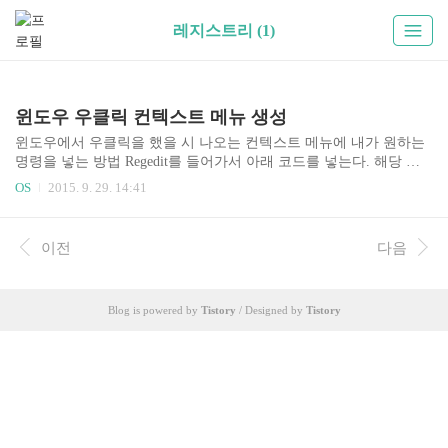
레지스트리 (1)
윈도우 우클릭 컨텍스트 메뉴 생성
윈도우에서 우클릭을 했을 시 나오는 컨텍스트 메뉴에 내가 원하는
명령을 넣는 방법 Regedit를 들어가서 아래 코드를 넣는다. 해당 코
드는 시스템 종료를 예시로 하고 있다. [HKEY_CLASSES_ROOT\Dir
OS
2015. 9. 29. 14:41
ectory\background\shell\SystemShutdown] @="시스템 종료(&X)" "Ico
n"="SHELL32.dll,27 " "HasLUAShield"="" "NoWorkingDirectory"=""
[HKEY_CLASSES_ROOT\Directory\background\shell\SDUI\command]
이전
다음
@="shutdown /p" 해당 코드를 직접 입력하기 귀찮다면 아래 첨부파
일을 실행하면 된다. 그 외에 재시작은 다음 코드를 사용하면 된다.
[HKEY_CLASSES_RO..
Blog is powered by
Tistory
/ Designed by
Tistory