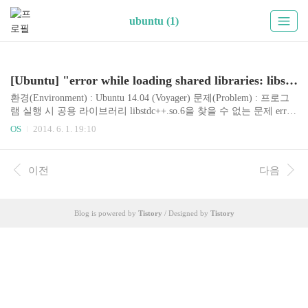
ubuntu (1)
[Ubuntu] "error while loading shared libraries: libstdc++.so.6: cannot open shared object file: No such file or directory" 에러
환경(Environment) : Ubuntu 14.04 (Voyager) 문제(Problem) : 프로그
램 실행 시 공용 라이브러리 libstdc++.so.6을 찾을 수 없는 문제 error
while loading shared libraries: libstdc++.so.6: cannot open shared object f
OS
2014. 6. 1. 19:10
ile: No such file or directory 원인(Cause) : 프로그램 실행에 32비트 라
이브러리가 필요 (need 32bit library) 해결 방법(Solution) : sudo apt-ge
t install lib32ncurses5 lib32stdc++6 written by Ubuntu 14.04 (Voyager)
이전
다음
Blog is powered by
Tistory
/ Designed by
Tistory